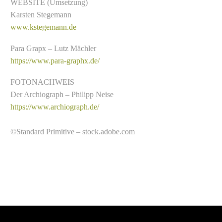
WEBSITE (Umsetzung)
Karsten Stegemann
www.kstegemann.de
Para Grapx – Lutz Mächler
https://www.para-graphx.de/
FOTONACHWEIS
Der Archiograph – Philipp Neise
https://www.archiograph.de/
©Standard Primitive – stock.adobe.com