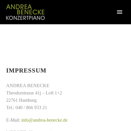
IMPRESSUM
ANDREA BENECKE
Theodorstrasse 41j – Loft 1+2
22761 Hamburg
Tel.: 040 / 866 933 21
E-Mail:
info@andrea-benecke.de