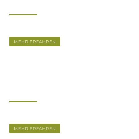
NEUES
In Vorbereitung
MEHR ERFAHREN
TERMINE
Nächste Termine
MEHR ERFAHREN